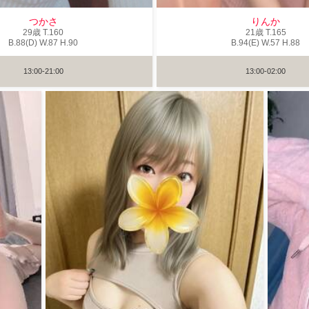
つかさ
りんか
29歳
T
.160
21歳
T
.165
B
.88(D)
W
.87
H
.90
B
.94(E)
W
.57
H
.88
13:00-21:00
13:00-02:00