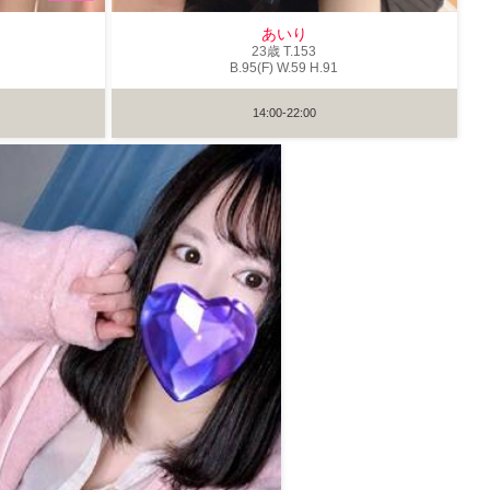
あいり
23歳
T
.153
B
.95(F)
W
.59
H
.91
14:00-22:00