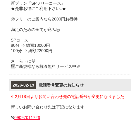
新プラン『SPフリーコース』
★是非お得にご利用下さい↓★
㊙️フリーのご案内なら2000円お得🉐
満足のための全てが込み㊙️
SPコース
80分 ⇒ 総額18000円
100分 ⇒ 総額22000円
さ・ら・に💜
🆕ご新規様なら極液無料サービス中🎉
2026-02-19
電話番号変更のお知らせ
※2月18日よりお問い合わせ先の電話番号が変更になりました
新しいお問い合わせ先は下記になります
09097011726
お間違えの無いようお気を付け下さい