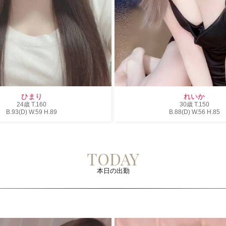
ひまり
れいか
24歳
T
.160
30歳
T
.150
B
.93(D)
W
.59
H
.89
B
.88(D)
W
.56
H
.85
TODAY
本日の出勤