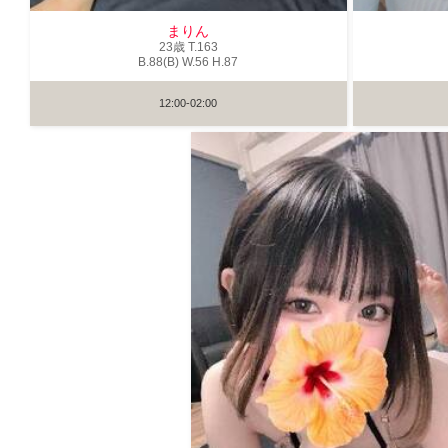
まりん
23歳
T
.163
B
.88(B)
W
.56
H
.87
12:00-02:00